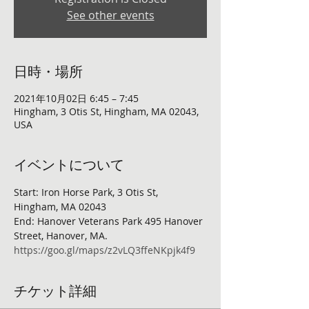
See other events
日時・場所
2021年10月02日 6:45 – 7:45
Hingham, 3 Otis St, Hingham, MA 02043,
USA
イベントについて
Start: Iron Horse Park, 3 Otis St, 
Hingham, MA 02043
End: Hanover Veterans Park 495 Hanover 
Street, Hanover, MA.
https://goo.gl/maps/z2vLQ3ffeNKpjk4f9
チケット詳細