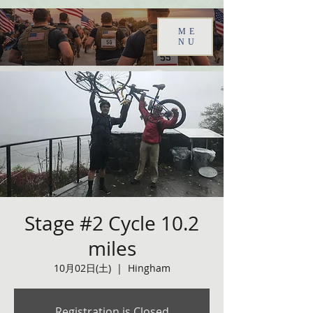
ME
NU
Stage #2 Cycle 10.2
miles
10月02日(土)
  |  
Hingham
Registration is Closed