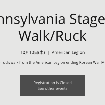
nnsylvania Stage
Walk/Ruck
10月10日(木)
  |  
American Legion
e ruck/walk from the American Legion ending Korean War M
Registration is Closed
See other events