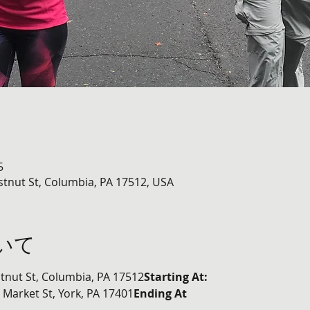
5
tnut St, Columbia, PA 17512, USA
いて
tnut St, Columbia, PA 17512
Starting At: 
Market St, York, PA 17401
Ending At