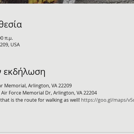
θεσία
00 π.μ.
2209, USA
ν εκδήλωση
r Memorial, Arlington, VA 22209
 Air Force Memorial Dr, Arlington, VA 22204
that is the route for walking as well! 
https://goo.gl/maps/v