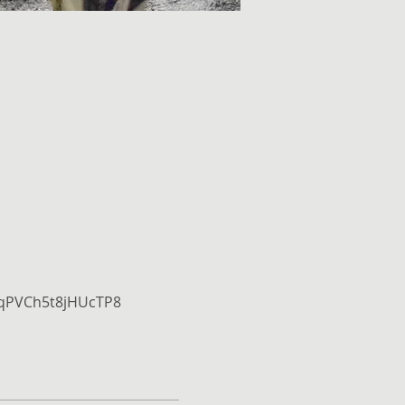
5qPVCh5t8jHUcTP8